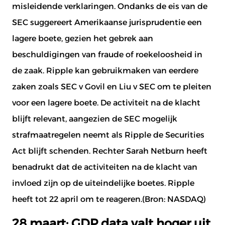
misleidende verklaringen. Ondanks de eis van de
SEC suggereert Amerikaanse jurisprudentie een
E-mail
*
E-mail
*
lagere boete, gezien het gebrek aan
beschuldigingen van fraude of roekeloosheid in
de zaak. Ripple kan gebruikmaken van eerdere
zaken zoals SEC v Govil en Liu v SEC om te pleiten
voor een lagere boete. De activiteit na de klacht
blijft relevant, aangezien de SEC mogelijk
strafmaatregelen neemt als Ripple de Securities
Act blijft schenden. Rechter Sarah Netburn heeft
benadrukt dat de activiteiten na de klacht van
invloed zijn op de uiteindelijke boetes. Ripple
heeft tot 22 april om te reageren.(Bron:
NASDAQ
)
28 maart: GDP data valt hoger uit