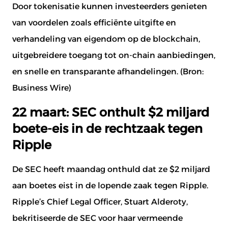
Door tokenisatie kunnen investeerders genieten
van voordelen zoals efficiënte uitgifte en
verhandeling van eigendom op de blockchain,
uitgebreidere toegang tot on-chain aanbiedingen,
en snelle en transparante afhandelingen. (Bron:
Business Wire
)
22 maart: SEC onthult $2 miljard
boete-eis in de rechtzaak tegen
Ripple
De SEC heeft maandag onthuld dat ze $2 miljard
aan boetes eist in de lopende zaak tegen Ripple.
Document aanvragen
Meld je aan voor de nieuwsbrief
Ripple’s Chief Legal Officer, Stuart Alderoty,
bekritiseerde de SEC voor haar vermeende
Naam
*
Naam
*