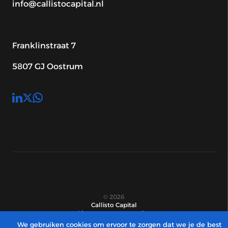
info@callistocapital.nl
Franklinstraat 7
5807 GJ Oostrum
© 2026
Callisto Capital
Algemene voorwaarden
Privacy verklaring
We gebruiken cookies om ervoor te zorgen dat we je de best