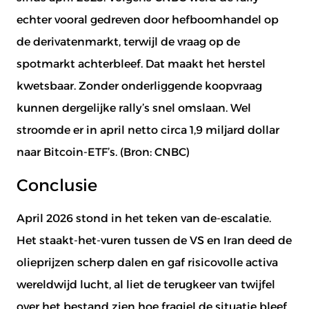
echter vooral gedreven door hefboomhandel op
E-mail
*
E-mail
*
de derivatenmarkt, terwijl de vraag op de
spotmarkt achterbleef. Dat maakt het herstel
kwetsbaar. Zonder onderliggende koopvraag
kunnen dergelijke rally’s snel omslaan. Wel
stroomde er in april netto circa 1,9 miljard dollar
naar Bitcoin-ETF’s. (Bron:
CNBC
)
Conclusie
April 2026 stond in het teken van de-escalatie.
Het staakt-het-vuren tussen de VS en Iran deed de
olieprijzen scherp dalen en gaf risicovolle activa
wereldwijd lucht, al liet de terugkeer van twijfel
over het bestand zien hoe fragiel de situatie bleef.