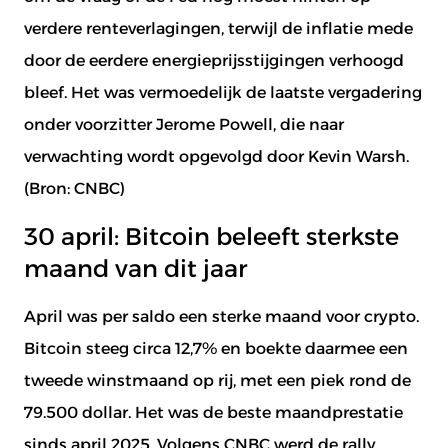
verdere renteverlagingen, terwijl de inflatie mede
door de eerdere energieprijsstijgingen verhoogd
bleef. Het was vermoedelijk de laatste vergadering
onder voorzitter Jerome Powell, die naar
verwachting wordt opgevolgd door Kevin Warsh.
(Bron:
CNBC
)
30 april: Bitcoin beleeft sterkste
maand van dit jaar
April was per saldo een sterke maand voor crypto.
Bitcoin steeg circa 12,7% en boekte daarmee een
Document aanvragen
Meld je aan voor de nieuwsbrief
tweede winstmaand op rij, met een piek rond de
Naam
*
Naam
*
79.500 dollar. Het was de beste maandprestatie
sinds april 2025. Volgens CNBC werd de rally