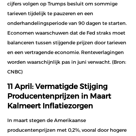
cijfers volgen op Trumps besluit om sommige
tarieven tijdelijk te pauzeren en een
onderhandelingsperiode van 90 dagen te starten.
Economen waarschuwen dat de Fed straks moet
balanceren tussen stijgende prijzen door tarieven
en een vertragende economie. Renteverlagingen
worden waarschijnlijk pas in juni verwacht. (Bron:
CNBC
)
Document aanvragen
Meld je aan voor de nieuwsbrief
11 April: Vermatigde Stijging
Producentenprijzen in Maart
Naam
*
Naam
*
Kalmeert Inflatiezorgen
In maart stegen de Amerikaanse
E-mail
*
E-mail
*
producentenprijzen met 0,2%, vooral door hogere