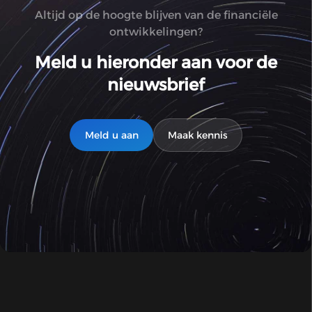
Altijd op de hoogte blijven van de financiële
ontwikkelingen?
Meld u hieronder aan voor de
nieuwsbrief
Meld u aan
Maak kennis
Document aanvragen
Meld je aan voor de nieuwsbrief
Naam
*
Naam
*
E-mail
*
E-mail
*