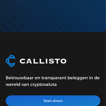
E-mail
*
E-mail
*
Betrouwbaar en transparant beleggen in de
wereld van cryptovaluta
Start direct